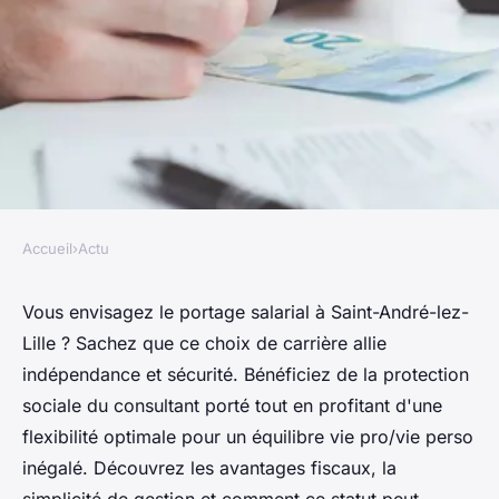
Accueil
›
Actu
ACTU
Portage salarial à saint-andré-
Vous envisagez le portage salarial à Saint-André-lez-
Lille ? Sachez que ce choix de carrière allie
lez-lille : avantages et les
indépendance et sécurité. Bénéficiez de la protection
informations pratiques à
sociale du consultant porté tout en profitant d'une
savoir
flexibilité optimale pour un équilibre vie pro/vie perso
inégalé. Découvrez les avantages fiscaux, la
Mathieu
•
18 avril 2024
•
2 min de lecture