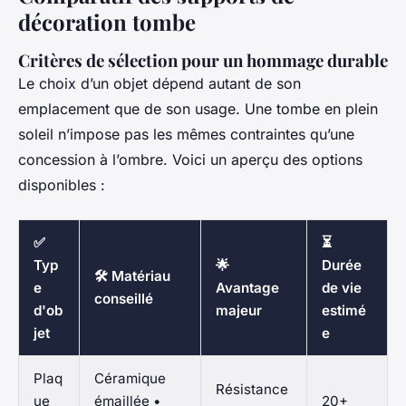
décoration tombe
Critères de sélection pour un hommage durable
Le choix d’un objet dépend autant de son
emplacement que de son usage. Une tombe en plein
soleil n’impose pas les mêmes contraintes qu’une
concession à l’ombre. Voici un aperçu des options
disponibles :
✅
⏳
Typ
🌟
Durée
🛠️ Matériau
e
Avantage
de vie
conseillé
d'ob
majeur
estimé
jet
e
Plaq
Céramique
Résistance
ue
émaillée •
20+