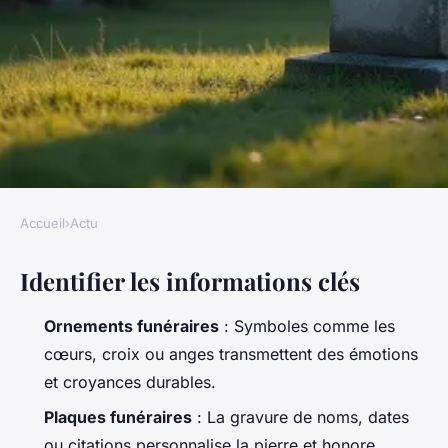
Accueil
›
Actu
ACTU
Identifier les informations clés
Des idées de décoration pour
tombe qui honorent les
Ornements funéraires
: Symboles comme les
défunts
cœurs, croix ou anges transmettent des émotions
et croyances durables.
Gordon
•
01/07/2026 07:01
•
10 min de lecture
Plaques funéraires
: La gravure de noms, dates
ou citations personnalise la pierre et honore