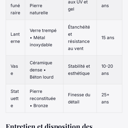
aux UV et
funé
Pierre
ans
gel
raire
naturelle
Étanchéité
Verre trempé
Lant
et
• Métal
15 ans
erne
résistance
inoxydable
au vent
Céramique
Vas
Stabilité et
10-20
dense •
e
esthétique
ans
Béton lourd
Stat
Pierre
Finesse du
25+
uett
reconstituée
détail
ans
e
• Bronze
Entretien et disposition des