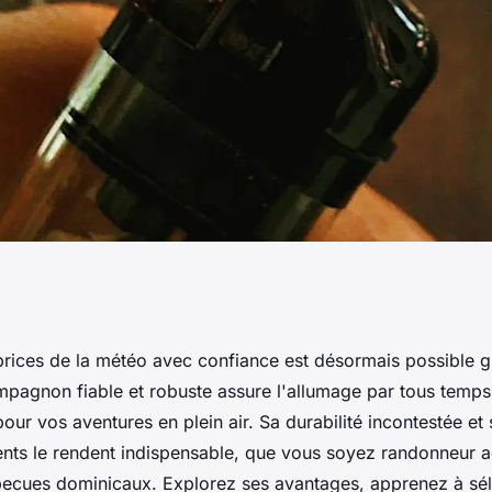
u quotidien, optez
aprices de la météo avec confiance est désormais possible g
pagnon fiable et robuste assure l'allumage par tous temps,
pête
 pour vos aventures en plein air. Sa durabilité incontestée et
ents le rendent indispensable, que vous soyez randonneur a
ecues dominicaux. Explorez ses avantages, apprenez à sél