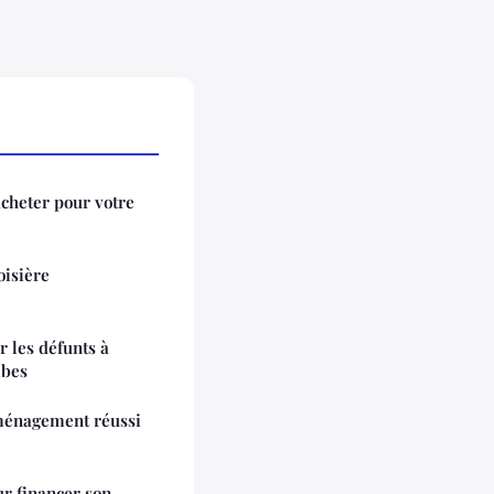
'acheter pour votre
oisière
r les défunts à
mbes
ménagement réussi
ur financer son