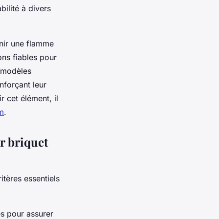
ilité à divers
enir une flamme
ons fiables pour
s modèles
nforçant leur
r cet élément, il
om
.
ur briquet
ritères essentiels
s pour assurer