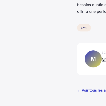
besoins quotidie
offrira une perf
Actu
EC
M
M
← Voir tous les a