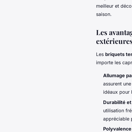
Mathieu
•
29 février 2024
•
3 min de lecture
meilleur et déc
saison.
Les avantag
extérieure
Les
briquets t
importe les cap
Allumage pa
assurent une 
idéaux pour l
Durabilité et 
utilisation f
appréciable p
Polyvalence