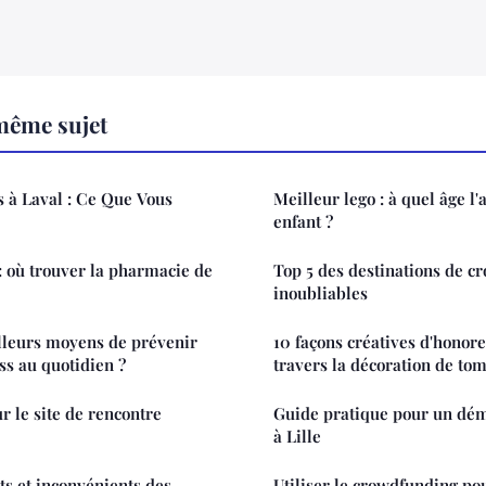
même sujet
 à Laval : Ce Que Vous
Meilleur lego : à quel âge l
enfant ?
: où trouver la pharmacie de
Top 5 des destinations de cr
inoubliables
lleurs moyens de prévenir
10 façons créatives d'honore
ess au quotidien ?
travers la décoration de to
r le site de rencontre
Guide pratique pour un dé
à Lille
ts et inconvénients des
Utiliser le crowdfunding po