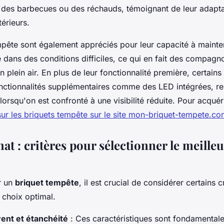
 des barbecues ou des réchauds, témoignant de leur adaptab
érieurs.
mpête sont également appréciés pour leur capacité à maint
dans des conditions difficiles, ce qui en fait des compagn
n plein air. En plus de leur fonctionnalité première, certain
onctionnalités supplémentaires comme des LED intégrées, re
lorsqu'on est confronté à une visibilité réduite. Pour acquéri
sur les briquets tempête sur le site mon-briquet-tempete.c
at : critères pour sélectionner le meille
r un
briquet tempête
, il est crucial de considérer certains c
 choix optimal.
ent et étanchéité
: Ces caractéristiques sont fondamentale