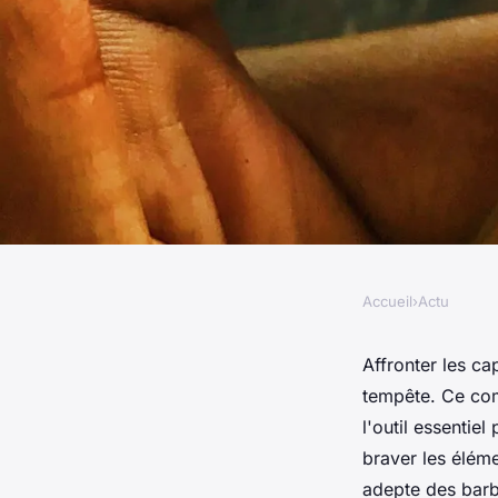
Accueil
›
Actu
ACTU
Pour vos activités a
Affronter les c
tempête. Ce com
pour le briquet tem
l'outil essentiel
braver les élém
adepte des barb