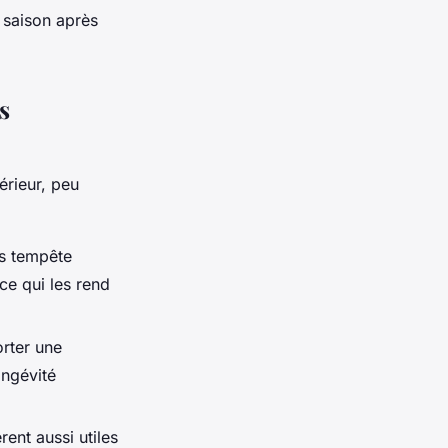
 saison après
s
érieur, peu
ts tempête
 ce qui les rend
rter une
ongévité
ent aussi utiles