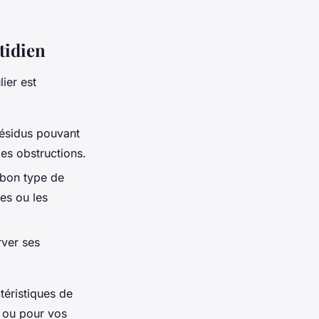
tidien
ier est
résidus pouvant
les obstructions.
 bon type de
tes ou les
rver ses
téristiques de
e ou pour vos