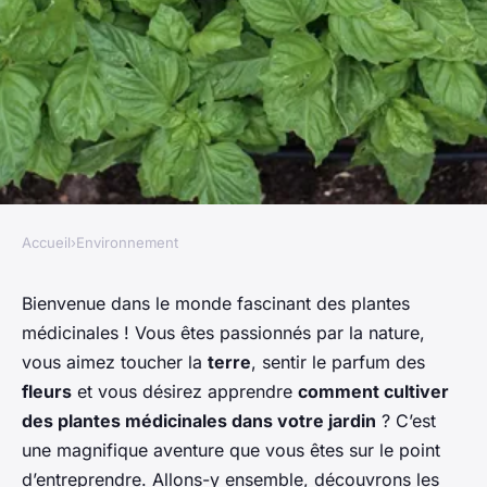
Accueil
›
Environnement
ENVIRONNEMENT
Comment cultiver des plantes
Bienvenue dans le monde fascinant des plantes
médicinales ! Vous êtes passionnés par la nature,
médicinales dans son jardin ?
vous aimez toucher la
terre
, sentir le parfum des
fleurs
et vous désirez apprendre
comment cultiver
Julien
•
27 décembre 2023
•
5 min de lecture
des plantes médicinales dans votre jardin
? C’est
une magnifique aventure que vous êtes sur le point
d’entreprendre. Allons-y ensemble, découvrons les