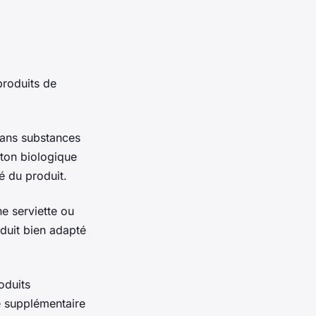
produits de
sans substances
oton biologique
é du produit.
e serviette ou
oduit bien adapté
oduits
e supplémentaire