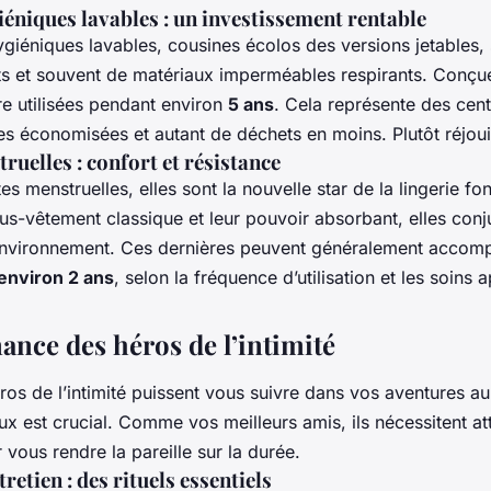
iéniques lavables : un investissement rentable
ygiéniques lavables, cousines écolos des versions jetables, 
ts et souvent de matériaux imperméables respirants. Conçu
re utilisées pendant environ
5 ans
. Cela représente des cen
les économisées et autant de déchets en moins. Plutôt réjoui
ruelles : confort et résistance
es menstruelles, elles sont la nouvelle star de la lingerie fo
ous-vêtement classique et leur pouvoir absorbant, elles con
’environnement. Ces dernières peuvent généralement accom
environ 2 ans
, selon la fréquence d’utilisation et les soins 
ance des héros de l’intimité
os de l’intimité puissent vous suivre dans vos aventures au
ux est crucial. Comme vos meilleurs amis, ils nécessitent at
 vous rendre la pareille sur la durée.
retien : des rituels essentiels