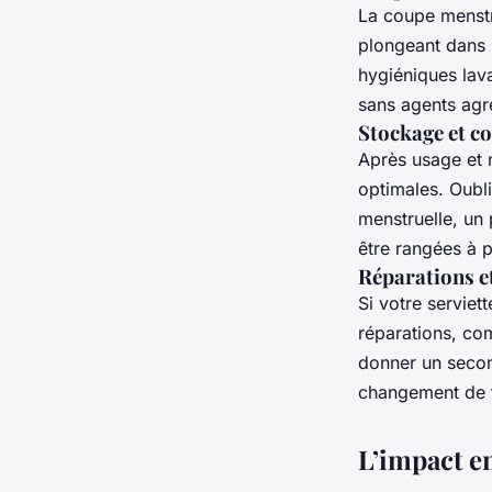
La coupe menstru
plongeant dans l
hygiéniques lava
sans agents agres
Stockage et co
Après usage et 
optimales. Oubli
menstruelle, un p
être rangées à p
Réparations et
Si votre serviet
réparations, co
donner un second
changement de te
L’impact 