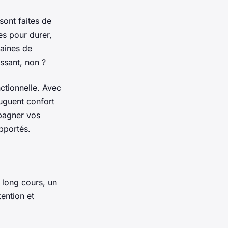
sont faites de
es pour durer,
taines de
ssant, non ?
nctionnelle. Avec
juguent confort
pagner vos
apportés.
 long cours, un
tention et