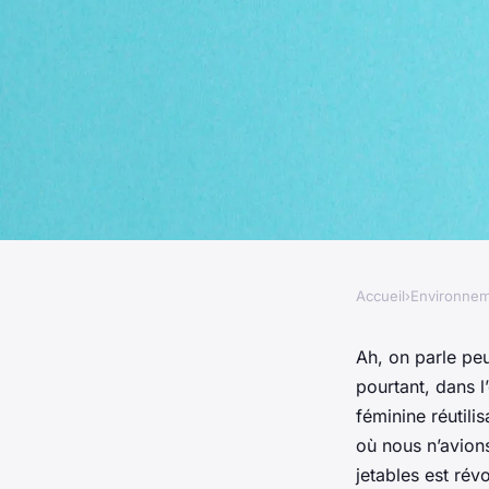
Accueil
›
Environne
ENVIRONNEMENT
Quelle est la durabi
Ah, on parle pe
pourtant, dans l
d'hygiène féminine r
féminine réutil
où nous n’avion
jetables est rév