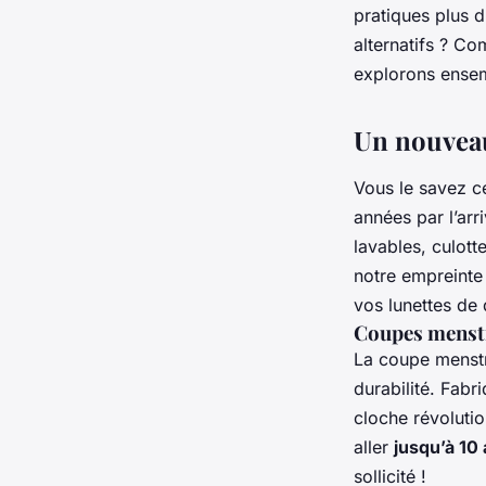
Julien
•
27 décembre 2023
•
5 min de lecture
pratiques plus d
alternatifs ? Co
explorons ensem
Un nouveau
Vous le savez c
années par l’arr
lavables, culot
notre empreinte 
vos lunettes de 
Coupes menstr
La coupe menstr
durabilité. Fabr
cloche révolutio
aller
jusqu’à 10
sollicité !