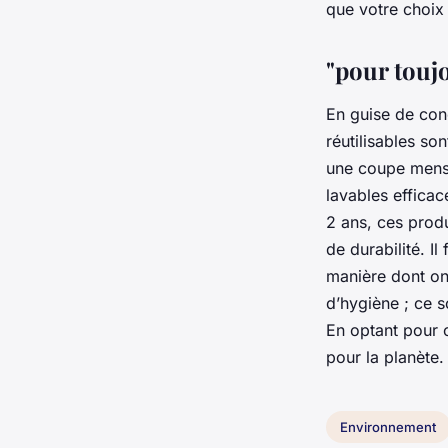
que votre choix 
"pour toujo
En guise de con
réutilisables so
une coupe menstr
lavables efficac
2 ans, ces produ
de durabilité. I
manière dont on
d’hygiène ; ce s
En optant pour c
pour la planète.
Environnement