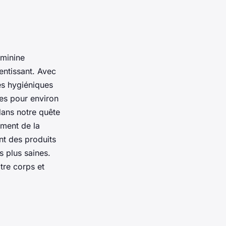
éminine
entissant. Avec
es hygiéniques
des pour environ
 dans notre quête
ement de la
nt des produits
s plus saines.
tre corps et