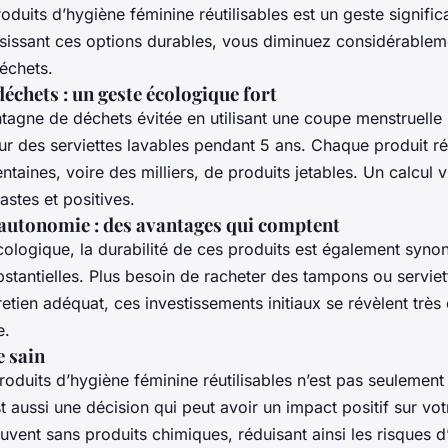
oduits d’hygiène féminine réutilisables est un geste signific
isissant ces options durables, vous diminuez considérablem
échets.
échets : un geste écologique fort
tagne de déchets évitée en utilisant une coupe menstruelle
r des serviettes lavables pendant 5 ans. Chaque produit réu
taines, voire des milliers, de produits jetables. Un calcul v
stes et positives.
autonomie : des avantages qui comptent
écologique, la durabilité de ces produits est également syn
tantielles. Plus besoin de racheter des tampons ou serviet
retien adéquat, ces investissements initiaux se révèlent tr
e.
e sain
 produits d’hygiène féminine réutilisables n’est pas seulement
t aussi une décision qui peut avoir un impact positif sur vo
uvent sans produits chimiques, réduisant ainsi les risques d’i