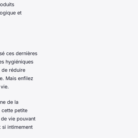
roduits
logique et
sé ces dernières
tes hygiéniques
 de réduire
e. Mais enfilez
vie.
ne de la
 cette petite
e de vie pouvant
t si intimement