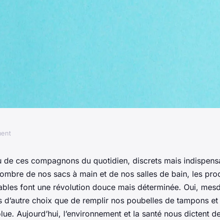
ment
lité des produits
u de ces compagnons du quotidien, discrets mais indispensa
’ombre de nos sacs à main et de nos salles de bain, les pro
éutilisables ?
isables font une révolution douce mais déterminée. Oui, me
s d’autre choix que de remplir nos poubelles de tampons et 
olue. Aujourd’hui, l’environnement et la santé nous dictent d