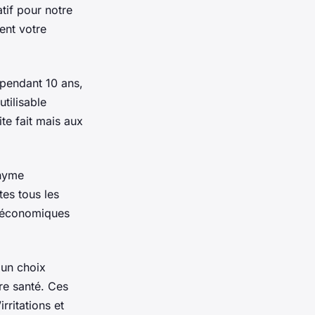
atif pour notre
ent votre
 pendant 10 ans,
tilisable
ite fait mais aux
onyme
tes tous les
ès économiques
 un choix
tre santé. Ces
rritations et