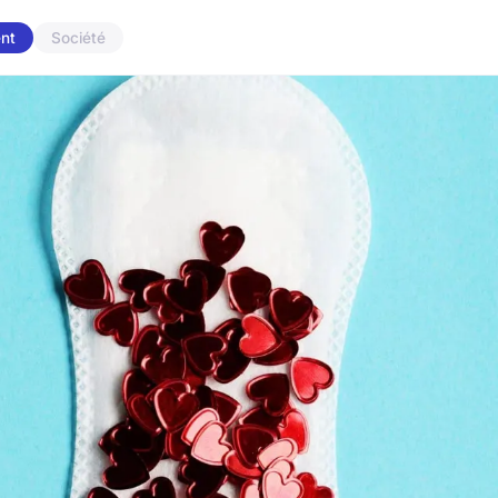
nt
Société