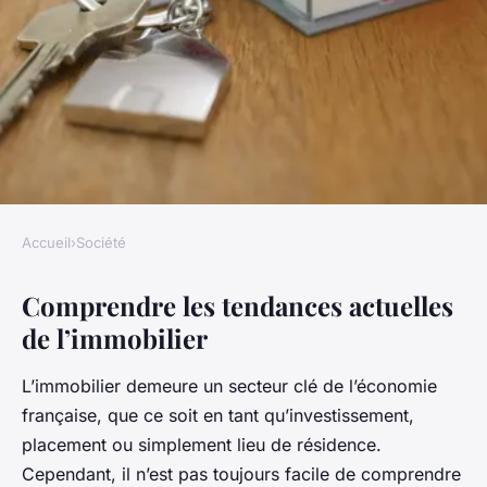
Accueil
›
Société
SOCIÉTÉ
Comprendre les tendances actuelles
La hausse des prix de
de l’immobilier
l'immobilier et son impact sur
la société
L’immobilier demeure un secteur clé de l’économie
française, que ce soit en tant qu’investissement,
Elise
•
27 décembre 2023
•
8 min de lecture
placement ou simplement lieu de résidence.
Cependant, il n’est pas toujours facile de comprendre