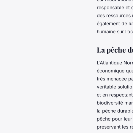
responsable et d
des ressources 
également de lut
humaine sur l’o
La pêche d
L’Atlantique Nor
économique que 
très menacée pa
véritable soluti
et en respectant
biodiversité mar
la pêche durabl
pêche pour leur 
préservant les 