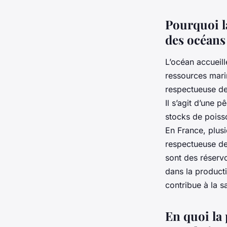
Julien
•
27 décembre 2023
•
6 min de lecture
Pourquoi l
des océans
L’océan accueill
ressources mari
respectueuse de
Il s’agit d’une 
stocks de poisso
En France, plus
respectueuse de
sont des réservo
dans la product
contribue à la s
En quoi la 