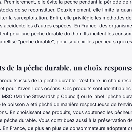
s. Premièrement, elle évite la pêche pendant la période de 
tocks de se reconstituer. Deuxièmement, elle limite la quan
ter la surexploitation. Enfin, elle privilégie les méthodes d
ises accidentelles d’autres espèces. En France, des organi
tent pour une pêche durable du thon. Ils incitent les conso
labellisé "pêche durable", pour soutenir les pêcheurs qui re
ts de la pêche durable, un choix respons
roduits issus de la pêche durable, c’est faire un choix res
et pour l’avenir des océans. Ces produits sont identifiables
 MSC (Marine Stewardship Council) ou le label "pêche durab
e le poisson a été pêché de manière respectueuse de l’envi
ons. En choisissant ces produits, vous soutenez les pêcheu
 pêche durable. Vous contribuez aussi à la préservation d
té. En France, de plus en plus de consommateurs adoptent 