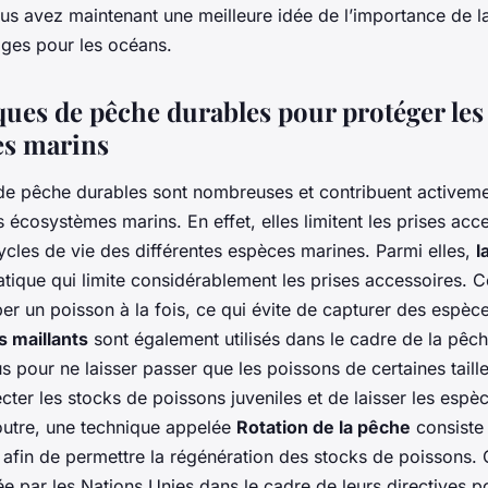
us avez maintenant une meilleure idée de l’importance de l
ages pour les océans.
ques de pêche durables pour protéger les
es marins
de pêche durables sont nombreuses et contribuent activeme
 écosystèmes marins. En effet, elles limitent les prises acce
ycles de vie des différentes espèces marines. Parmi elles,
l
atique qui limite considérablement les prises accessoires. 
per un poisson à la fois, ce qui évite de capturer des espèc
ts maillants
sont également utilisés dans le cadre de la pêc
us pour ne laisser passer que les poissons de certaines taille
cter les stocks de poissons juveniles et de laisser les esp
outre, une technique appelée
Rotation de la pêche
consiste 
afin de permettre la régénération des stocks de poissons. 
 par les Nations Unies dans le cadre de leurs directives 