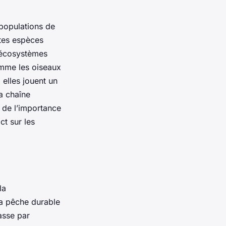
 populations de
ntes espèces
s écosystèmes
omme les oiseaux
elles jouent un
a chaîne
 de l’importance
ct sur les
la
La pêche durable
asse par