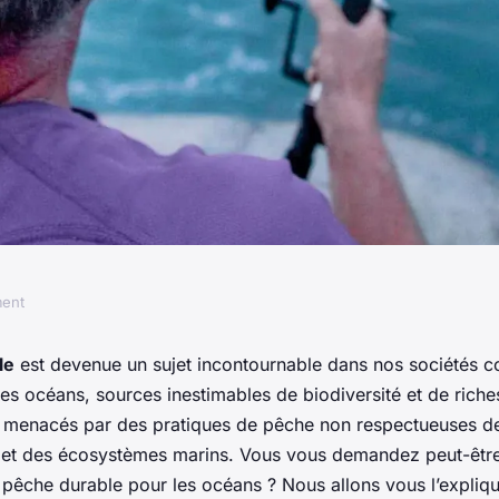
ment
ages de la pêche
le
est devenue un sujet incontournable dans nos sociétés 
es océans, sources inestimables de biodiversité et de rich
éans ?
i menacés par des pratiques de pêche non respectueuses d
 et des écosystèmes marins. Vous vous demandez peut-être
pêche durable pour les océans ? Nous allons vous l’explique