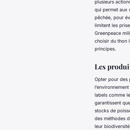
plusieurs action
qui permet aux s
pêchée, pour évi
limitent les pr
Greenpeace mili
choisir du thon 
principes.
Les produi
Opter pour des p
l’environnement 
labels comme le
garantissent qu
stocks de poiss
des méthodes de
leur biodiversi