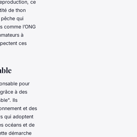
reproduction, ce
tité de thon
e pêche qui
smes comme l’ONG
mmateurs à
spectent ces
able
ponsable pour
 grâce à des
le". Ils
ronnement et des
rs qui adoptent
es océans et de
cette démarche