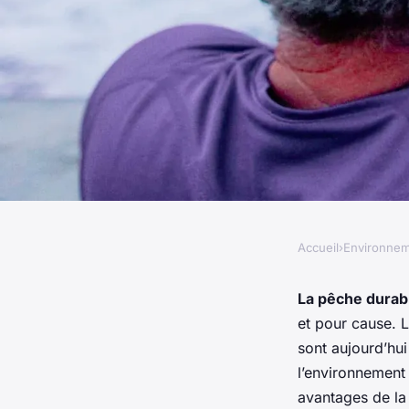
Accueil
›
Environne
ENVIRONNEMENT
Quels sont les avant
La pêche durab
et pour cause. L
durable pour les oc
sont aujourd’hu
l’environnement
avantages de la 