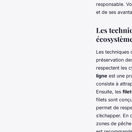
responsable. Vo
et de ses avant
Les techni
écosystèm
Les techniques 
préservation des
respectent les c
ligne
est une pr
consiste à attra
Ensuite, les
file
filets sont conç
permet de respe
s’échapper. En 
zones de pêche 
est recommandée