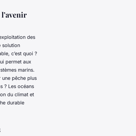
l’avenir
exploitation des
 solution
le, c’est quoi ?
qui permet aux
ystèmes marins.
r une pêche plus
ns ? Les océans
ion du climat et
che durable
s