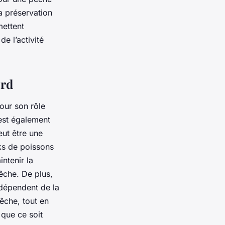
a préservation
mettent
e l’activité
ord
our son rôle
est également
ut être une
cks de poissons
ntenir la
pêche. De plus,
 dépendent de la
pêche, tout en
 que ce soit