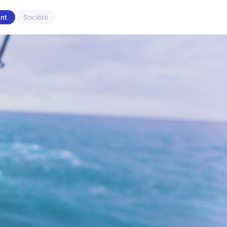
nt
Société