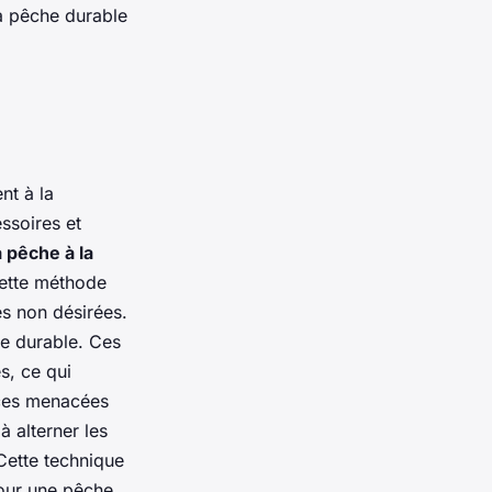
a pêche durable
nt à la
ssoires et
a pêche à la
Cette méthode
es non désirées.
he durable. Ces
s, ce qui
èces menacées
à alterner les
Cette technique
pour une pêche