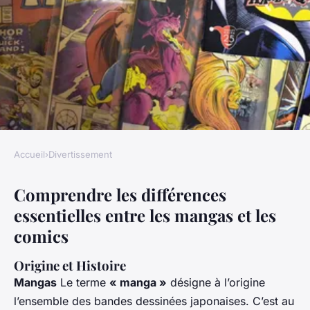
Accueil
›
Divertissement
DIVERTISSEMENT
Comprendre les différences
Les Mangas VS les Comics :
essentielles entre les mangas et les
comprendre les différences
comics
comparaison influence de la
culture préférences du public
Origine et Histoire
Mangas
Le terme
« manga »
désigne à l’origine
Camille
•
27 décembre 2023
•
9 min de lecture
l’ensemble des bandes dessinées japonaises. C’est au