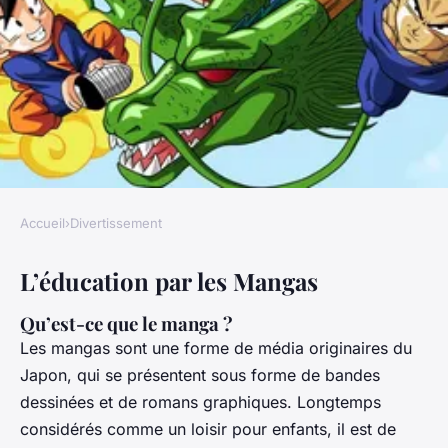
Accueil
›
Divertissement
DIVERTISSEMENT
L’éducation par les Mangas
Les Mangas pour enfants :
éducation et divertissement
Qu’est-ce que le manga ?
Les mangas sont une forme de média originaires du
Camille
•
27 décembre 2023
•
8 min de lecture
Japon, qui se présentent sous forme de bandes
dessinées et de romans graphiques. Longtemps
considérés comme un loisir pour enfants, il est de